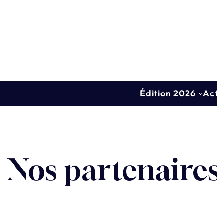
Aller
au
contenu
Édition 2026
Act
Nos partenaire